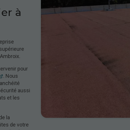
er à
eprise
 supérieure
-Ambroix.
ervenir pour
. Nous
tanchéité
sécurité aussi
ats et les
de la
ites de votre