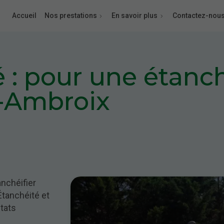
Accueil
Nos prestations
En savoir plus
Contactez-nou
 : pour une étanch
t-Ambroix
anchéifier
Étanchéité et
ltats