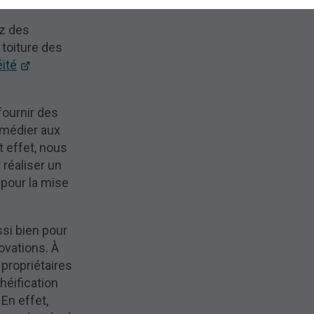
ez des
 toiture des
éité
fournir des
emédier aux
et effet, nous
 réaliser un
 pour la mise
si bien pour
ovations. À
propriétaires
chéification
 En effet,