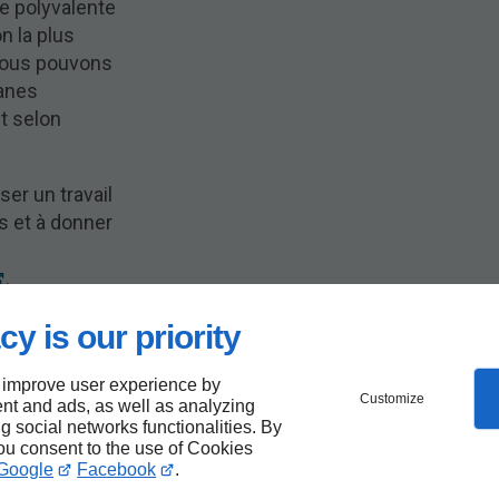
pe polyvalente
n la plus
Nous pouvons
ranes
t selon
er un travail
s et à donner
.
cy is our priority
pour
 improve user experience by
Customize
nt and ads, as well as analyzing
s à
ng social networks functionalities. By
you consent to the use of Cookies
Google
Facebook
.